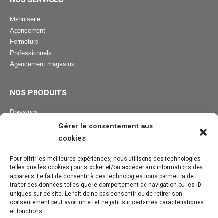
Menuiserie
Agencement
Fermeture
Professionnels
Agencement magasins
NOS PRODUITS
Dressings
Escaliers
Gérer le consentement aux
Cuisine / Mobilier
cookies
Fenêtres
Volets bois / alu / PVC
Pour offrir les meilleures expériences, nous utilisons des technologies
telles que les cookies pour stocker et/ou accéder aux informations des
Portes d'entrée
appareils. Le fait de consentir à ces technologies nous permettra de
Portes de garage
traiter des données telles que le comportement de navigation ou les ID
Pergolas
uniques sur ce site. Le fait de ne pas consentir ou de retirer son
consentement peut avoir un effet négatif sur certaines caractéristiques
et fonctions.