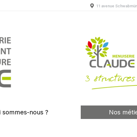
11 avenue Schwabmü
i sommes-nous ?
Nos méti