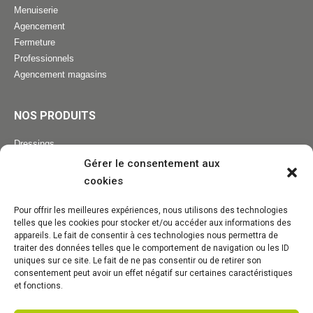
Menuiserie
Agencement
Fermeture
Professionnels
Agencement magasins
NOS PRODUITS
Dressings
Escaliers
Gérer le consentement aux
Cuisine / Mobilier
cookies
Fenêtres
Volets bois / alu / PVC
Pour offrir les meilleures expériences, nous utilisons des technologies
telles que les cookies pour stocker et/ou accéder aux informations des
Portes d'entrée
appareils. Le fait de consentir à ces technologies nous permettra de
Portes de garage
traiter des données telles que le comportement de navigation ou les ID
Pergolas
uniques sur ce site. Le fait de ne pas consentir ou de retirer son
consentement peut avoir un effet négatif sur certaines caractéristiques
et fonctions.
NOUS CONTACTER